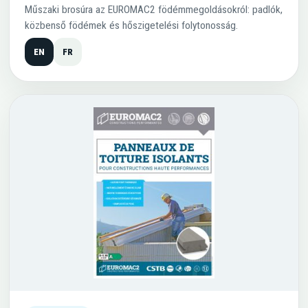
Műszaki brosúra az EUROMAC2 födémmegoldásokról: padlók,
közbenső födémek és hőszigetelési folytonosság.
EN
FR