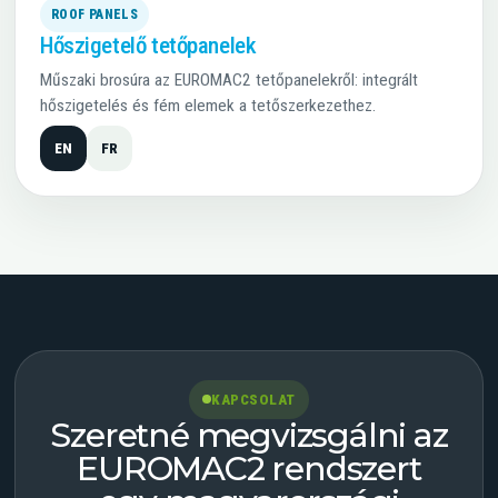
ROOF PANELS
Hőszigetelő tetőpanelek
Műszaki brosúra az EUROMAC2 tetőpanelekről: integrált
hőszigetelés és fém elemek a tetőszerkezethez.
EN
FR
KAPCSOLAT
Szeretné megvizsgálni az
EUROMAC2 rendszert