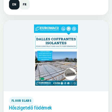
EN
FR
FLOOR SLABS
Hőszigetelő födémek