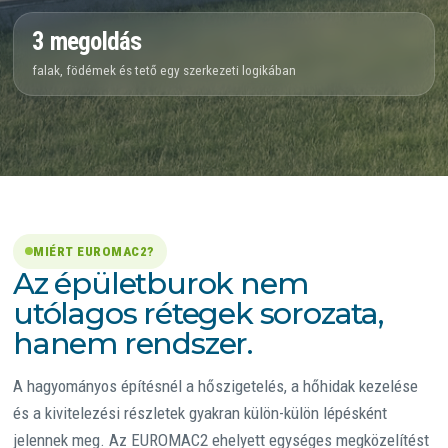
3 megoldás
falak, födémek és tető egy szerkezeti logikában
MIÉRT EUROMAC2?
Az épületburok nem
utólagos rétegek sorozata,
hanem rendszer.
A hagyományos építésnél a hőszigetelés, a hőhidak kezelése
és a kivitelezési részletek gyakran külön-külön lépésként
jelennek meg. Az EUROMAC2 ehelyett egységes megközelítést