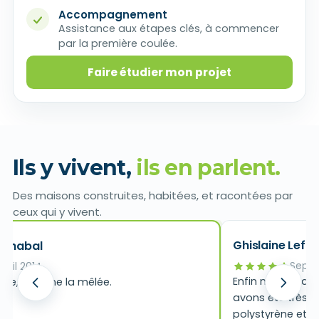
Accompagnement
Assistance aux étapes clés, à commencer
par la première coulée.
Faire étudier mon projet
Ils y vivent,
ils en parlent.
Des maisons construites, habitées, et racontées par
ceux qui y vivent.
Ghislaine Lefol
 Chabal
Sept
Avril 2014
Enfin notre mai
lide, comme la mêlée.
avons été très v
polystyrène et le