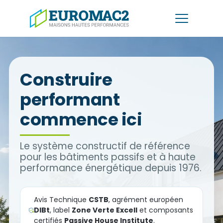
Le système
→
Construire
Murs
Accompagnement
→
performant
Bloc coffrant isolant
Faire construire ma maison
commence ici
Réalisations
Dalles
Avec l'entreprise de votre choix
Dalle coffrante isolante
Ressources
Le système constructif de référence
Autoconstruire
Toiture
pour les bâtiments passifs et à haute
Formation, guides et assistance
Panneau autoportant isolant
performance énergétique depuis 1976.
Qui sommes-nous ?
Professionnels
DTA, FDES, plans de pose
Avis Technique
CSTB
, agrément européen
DIBt
, label
Zone Verte Excell
et composants
Nous contacter
certifiés
Passive House Institute
.