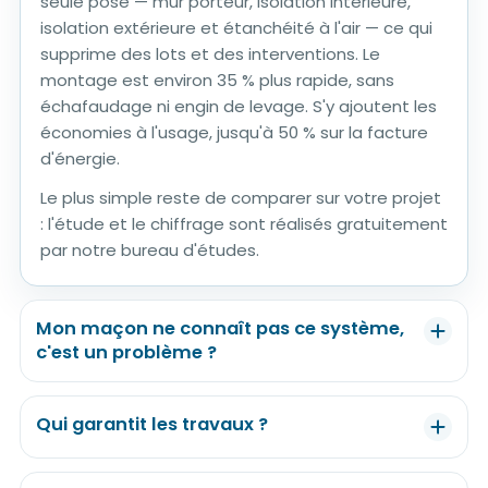
seule pose — mur porteur, isolation intérieure,
isolation extérieure et étanchéité à l'air — ce qui
supprime des lots et des interventions. Le
montage est environ 35 % plus rapide, sans
échafaudage ni engin de levage. S'y ajoutent les
économies à l'usage, jusqu'à 50 % sur la facture
d'énergie.
Le plus simple reste de comparer sur votre projet
: l'étude et le chiffrage sont réalisés gratuitement
par notre bureau d'études.
Mon maçon ne connaît pas ce système,
c'est un problème ?
C'est le cas de la plupart des artisans qui
démarrent avec nous, et ce n'est pas un
Qui garantit les travaux ?
obstacle. La formation tient en une journée, les
Autant être clair : EUROMAC2 est fabricant, pas
plans de pose et les guides sont fournis, et notre