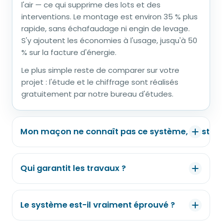
l'air — ce qui supprime des lots et des
interventions. Le montage est environ 35 % plus
rapide, sans échafaudage ni engin de levage.
S'y ajoutent les économies à l'usage, jusqu'à 50
% sur la facture d'énergie.
Le plus simple reste de comparer sur votre
projet : l'étude et le chiffrage sont réalisés
gratuitement par notre bureau d'études.
Mon maçon ne connaît pas ce système, c'est u
C'est le cas de la plupart des artisans qui
démarrent avec nous, et ce n'est pas un
Qui garantit les travaux ?
obstacle. La formation tient en une journée, les
plans de pose et les guides sont fournis, et
Autant être clair : EUROMAC2 est fabricant, pas
notre équipe assiste le démarrage du chantier.
constructeur. Nous fabriquons, fournissons,
Le système est-il vraiment éprouvé ?
étudions et accompagnons — nous ne réalisons
Les éléments pèsent de 6 à 12 kg/m² là où le