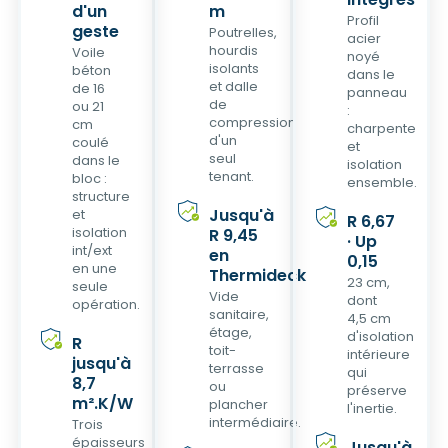
d'un
m
Profil
geste
Poutrelles,
acier
hourdis
Voile
noyé
isolants
béton
dans le
et dalle
de 16
panneau
de
ou 21
:
compression
cm
charpente
d'un
coulé
et
seul
dans le
isolation
tenant.
bloc :
ensemble.
structure
Jusqu'à
et
R 6,67
isolation
R 9,45
· Up
int/ext
en
0,15
en une
Thermideck
23 cm,
seule
Vide
dont
opération.
sanitaire,
4,5 cm
étage,
d'isolation
R
toit-
intérieure
jusqu'à
terrasse
qui
8,7
ou
préserve
m².K/W
plancher
l'inertie.
intermédiaire.
Trois
épaisseurs
Jusqu'à