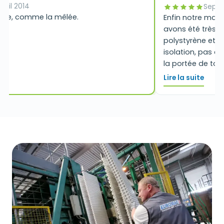
Avril 2014
Sept
lide, comme la mêlée.
Enfin notre mai
avons été très v
polystyrène et le
isolation, pas d
la portée de tous
manches et être 
Lire la suite
au commercial Al
réussi. Il a touj
avions des questi
chantier (parfois
et nous conseille
avec Alexis co