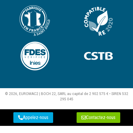
© 2026, EUROMAC2 | BOCH 22, SARL au capital de 2 902 575 € • SIREN 532
295 045
Appelez-nous
Contactez-nous