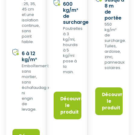
600
: 25, 35,
8 m
45 cm
kg/m²
de
et une
de
portée
isolation
surcharge
550
continue,
Poutrelles
kg/m²
sans
à 3
de
point
kg/ml,
surcharge.
faible.
hourdis
Tuiles,
à 5
ardoise,
6 à 12
kg/ml :
zinc,
kg/m²
pose à
panneaux
Emboîtement
la
solaires.
sans
main.
mortier,
sans
échafaudage
ni
Découvrir
engin
Découvrir
le
de
le
produit
levage.
produit