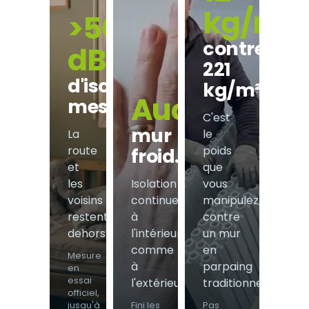
kg/m²
>50
contre
dB
221
d'isolement
kg/m².
Aucun
mesuré.
C'est
mur
La
le
route
poids
froid.
et
que
les
Isolation
vous
voisins
continue,
manipulez,
restent
à
contre
dehors.
l'intérieur
un mur
comme
en
Mesure
à
parpaing
en
essai
l'extérieur.
traditionnel.
officiel,
jusqu'à
Fini les
Pas