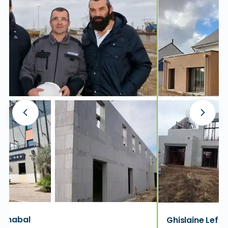
 Chabal
Ghislaine Lefol