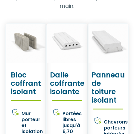
main.
Bloc
Dalle
Panneau
coffrant
coffrante
de
isolant
isolante
toiture
isolant
Mur
Portées
porteur
libres
Chevrons
et
jusqu'à
porteurs
isolation
6,70
intégrés