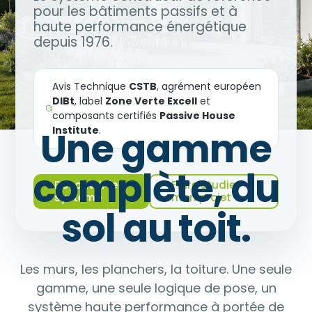
pour les bâtiments passifs et à
haute performance énergétique
depuis 1976.
Avis Technique
CSTB
, agrément européen
DIBt
, label
Zone Verte Excell
et
composants certifiés
Passive House
Une gamme
Institute
.
complète, du
Découvrir le
Faire étudier
système
mon projet
sol au toit.
Les murs, les planchers, la toiture. Une seule
gamme, une seule logique de pose, un
système haute performance à portée de